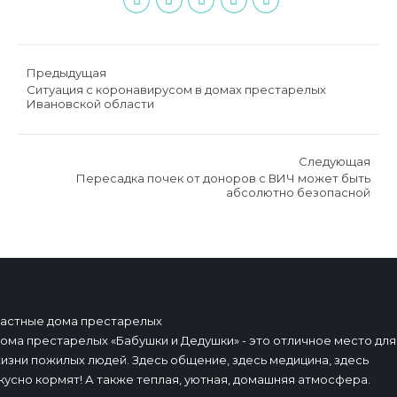
Предыдущая
Ситуация с коронавирусом в домах престарелых
Ивановской области
Следующая
Пересадка почек от доноров с ВИЧ может быть
абсолютно безопасной
астные дома престарелых
ома престарелых «Бабушки и Дедушки» - это отличное место для
изни пожилых людей. Здесь общение, здесь медицина, здесь
кусно кормят! А также теплая, уютная, домашняя атмосфера.