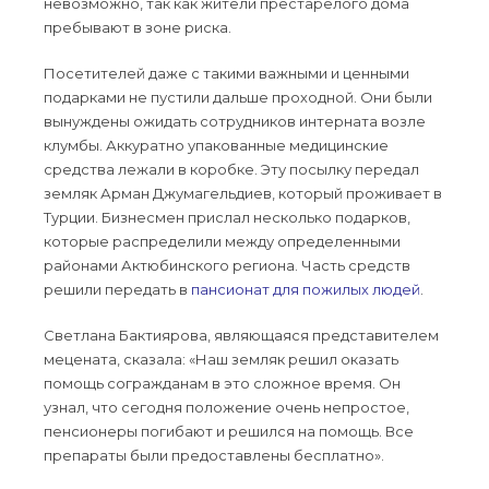
невозможно, так как жители престарелого дома
пребывают в зоне риска.
Посетителей даже с такими важными и ценными
подарками не пустили дальше проходной. Они были
вынуждены ожидать сотрудников интерната возле
клумбы. Аккуратно упакованные медицинские
средства лежали в коробке. Эту посылку передал
земляк Арман Джумагельдиев, который проживает в
Турции. Бизнесмен прислал несколько подарков,
которые распределили между определенными
районами Актюбинского региона. Часть средств
решили передать в
пансионат для пожилых людей
.
Светлана Бактиярова, являющаяся представителем
мецената, сказала: «Наш земляк решил оказать
помощь согражданам в это сложное время. Он
узнал, что сегодня положение очень непростое,
пенсионеры погибают и решился на помощь. Все
препараты были предоставлены бесплатно».