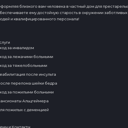
формляя близкого вам человека в частный дом для престарелых
беспечиваете ему достойную старость в окружении заботливых
юдей и квалифицированного персонала!
слуги
ход за инвалидом
ход за лежачими больными
ход за тяжелобольными
еабилитация после инсульта
осле перелома шейки бедра
ход за пожилыми больными
ансионаты Альцгеймера
ля пожилых с деменцией
ены и Контакты