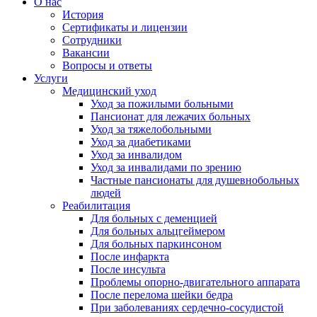
О нас
История
Сертификаты и лицензии
Сотрудники
Вакансии
Вопросы и ответы
Услуги
Медицинский уход
Уход за пожилыми больными
Пансионат для лежачих больных
Уход за тяжелобольными
Уход за диабетиками
Уход за инвалидом
Уход за инвалидами по зрению
Частные пансионаты для душевнобольных
людей
Реабилитация
Для больных с деменцией
Для больных альцгеймером
Для больных паркинсоном
После инфаркта
После инсульта
Проблемы опорно-двигательного аппарата
После перелома шейки бедра
При заболеваниях сердечно-сосудистой