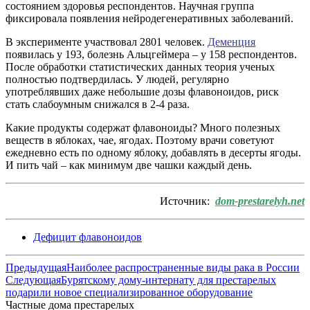
состоянием здоровья респондентов. Научная группа
фиксировала появления нейродегенеративных заболеваний.
В эксперименте участвовал 2801 человек.
Деменция
появилась у 193, болезнь Альцгеймера – у 158 респондентов.
После обработки статистических данных теория ученых
полностью подтвердилась. У людей, регулярно
употреблявших даже небольшие дозы флавоноидов, риск
стать слабоумным снижался в 2-4 раза.
Какие продукты содержат флавоноиды? Много полезных
веществ в яблоках, чае, ягодах. Поэтому врачи советуют
ежедневно есть по одному яблоку, добавлять в десерты ягоды.
И пить чай – как минимум две чашки каждый день.
Источник:
dom-prestarelyh.net
Дефицит флавоноидов
Предыдущая
Наиболее распространенные виды рака в России
Следующая
Бурятскому дому-интернату для престарелых
подарили новое специализированное оборудование
Частные дома престарелых