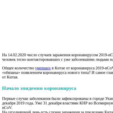
На 14.02.2020 число случаев заражения коронавирусом 2019-nC
человек тесно контактировавших с уже заболевшими людьми н
Общее количество
умерших
в Китае от коронавируса 2019-nCoV
«обязаны» появлением коронавируса нового типа? И самое глав
от Китая.
Начало эпидемии коронавируса
Первые случаи заболевания были зафиксированы в городе Ухан
декабря 2019 года. Уже 31 декабря властями КНР во Всемирну
nCoV.
На сегодняшний день есть случаи заражения за пределами Кит