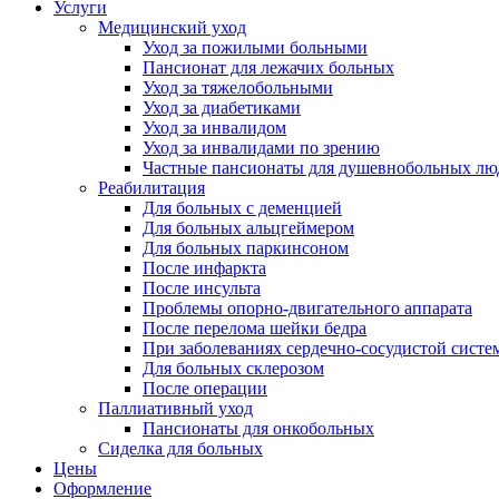
Услуги
Медицинский уход
Уход за пожилыми больными
Пансионат для лежачих больных
Уход за тяжелобольными
Уход за диабетиками
Уход за инвалидом
Уход за инвалидами по зрению
Частные пансионаты для душевнобольных лю
Реабилитация
Для больных с деменцией
Для больных альцгеймером
Для больных паркинсоном
После инфаркта
После инсульта
Проблемы опорно-двигательного аппарата
После перелома шейки бедра
При заболеваниях сердечно-сосудистой систе
Для больных склерозом
После операции
Паллиативный уход
Пансионаты для онкобольных
Сиделка для больных
Цены
Оформление