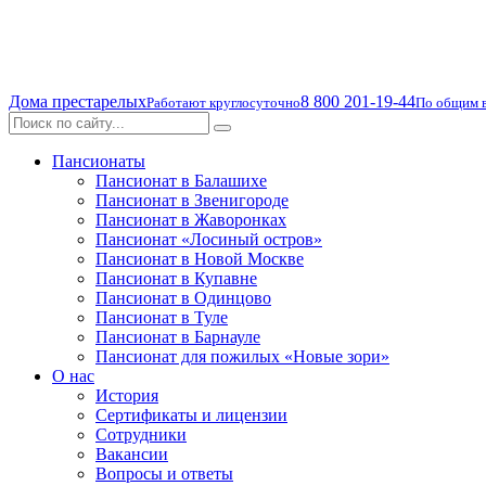
Дома престарелых
8 800 201-19-44
Работают круглосуточно
По общим 
Пансионаты
Пансионат в Балашихе
Пансионат в Звенигороде
Пансионат в Жаворонках
Пансионат «Лосиный остров»
Пансионат в Новой Москве
Пансионат в Купавне
Пансионат в Одинцово
Пансионат в Туле
Пансионат в Барнауле
Пансионат для пожилых «Новые зори»
О нас
История
Сертификаты и лицензии
Сотрудники
Вакансии
Вопросы и ответы