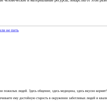
ые человеческие и материальные ресурсы, лекарства от этой ра
или не пить
и пожилых людей. Здесь общение, здесь медицина, здесь вкусно кормят!
печиваете ему достойную старость в окружении заботливых людей и ква