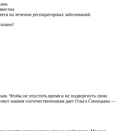
хань
звестна
ееся на лечении респираторных заболеваний.
уально!
ым. Чтобы не упустить время и не подвергнуть свою
й совет нашим соотечественникам дает Ольга Синицына —