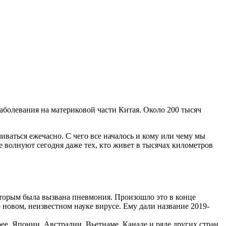
аболевания на материковой части Китая. Около 200 тысяч
ваться ежечасно. С чего все началось и кому или чему мы
е волнуют сегодня даже тех, кто живет в тысячах километров
оторым была вызвана пневмония. Произошло это в конце
новом, неизвестном науке вирусе. Ему дали название 2019-
е, Японии, Австралии, Вьетнаме, Канаде и ряде других стран.