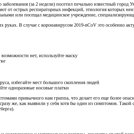
 заболевания (за 2 недели) посетил печально известный город У
дают от острых респираторных инфекций, этиология которых неи
 больными или посещал медицинское учреждение, специализирующ
их руках. В случае с коронавирусом 2019-nCoV это особенно акт
 возможности нет, используйте маску
тке
руса, избегайте мест большого скопления людей
уйте одноразовые носовые платки
омами привычного нам гриппа, что делает его еще более опасн
разу же, как выявили у себя хотя бы один из симптомов. Тако
берга).