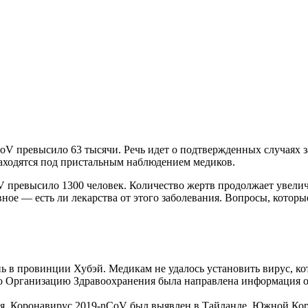
oV превысило 63 тысячи. Речь идет о подтвержденных случаях з
аходятся под пристальным наблюдением медиков.
 превысило 1300 человек. Количество жертв продолжает увеличи
ное — есть ли лекарства от этого заболевания. Вопросы, которы
ь в провинции Хубэй. Медикам не удалось установить вирус, к
ю Организацию Здравоохранения была направлена информация о 
ая. Коронавирус 2019-nCoV был выявлен в Тайланде, Южной Коре