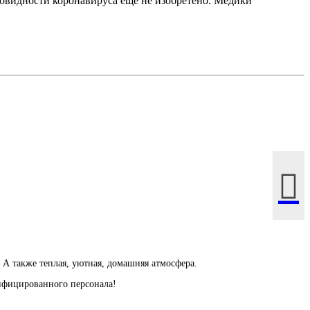
зновидности коронавируса еще не изобретено. Медики
 А также теплая, уютная, домашняя атмосфера.
лифицированного персонала!