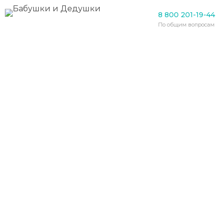
Болезни
8 800 201-19-44
Нетипичное проявление
По общим вопросам
короновируса у пожилых
людей
03.05.2020
Врачи обеспокоены тем, что диагностика
короновируса у представителей старшего
возраста затрудняется из-за наличия
«необычных» симптомов. Исходя из
статистики,
COVID-19
часто
характеризуется сухим кашлем, ознобом и