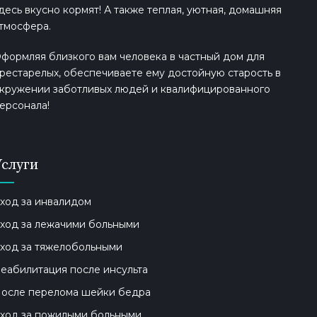
десь вкусно кормят! А также теплая, уютная, домашняя
тмосфера.
формляя близкого вам человека в частный дом для
рестарелых, обеспечиваете ему достойную старость в
кружении заботливых людей и квалифицированного
ерсонала!
Услуги
ход за инвалидом
ход за лежачими больными
ход за тяжелобольными
еабилитация после инсульта
осле перелома шейки бедра
ход за пожилыми больными