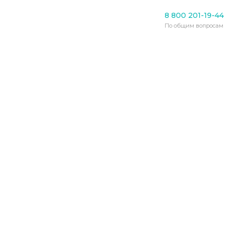
Пансионаты для пожилых
8 800 201-19-44
От COVID-19 уже умер
По общим вопросам
каждый 16-й житель домов
престарелых
14.06.2020