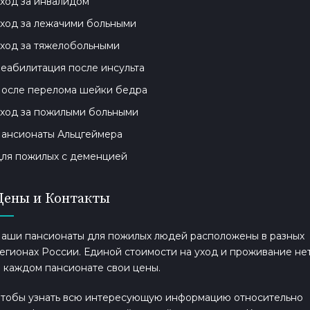
ход за инвалидом
ход за лежачими больными
ход за тяжелобольными
еабилитация после инсульта
осле перелома шейки бедра
ход за пожилыми больными
ансионаты Альцгеймера
ля пожилых с деменцией
Цены и Контакты
аши пансионаты для пожилых людей расположены в разных
егионах России. Единой стоимости на уход и проживание нет
 каждом пансионате свои цены.
тобы узнать всю интересующую информацию относительно