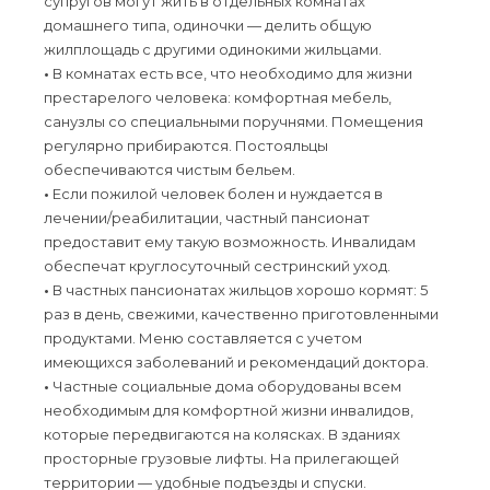
супругов могут жить в отдельных комнатах
домашнего типа, одиночки — делить общую
жилплощадь с другими одинокими жильцами.
•
В комнатах есть все, что необходимо для жизни
престарелого человека: комфортная мебель,
санузлы со специальными поручнями. Помещения
регулярно прибираются. Постояльцы
обеспечиваются чистым бельем.
•
Если пожилой человек болен и нуждается в
лечении/реабилитации, частный пансионат
предоставит ему такую возможность. Инвалидам
обеспечат круглосуточный сестринский уход.
•
В частных пансионатах жильцов хорошо кормят: 5
раз в день, свежими, качественно приготовленными
продуктами. Меню составляется с учетом
имеющихся заболеваний и рекомендаций доктора.
•
Частные социальные дома оборудованы всем
необходимым для комфортной жизни инвалидов,
которые передвигаются на колясках. В зданиях
просторные грузовые лифты. На прилегающей
территории — удобные подъезды и спуски.