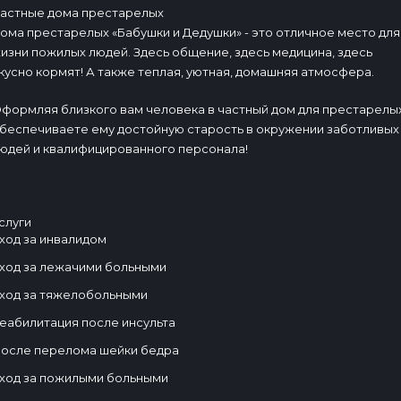
астные дома престарелых
ома престарелых «Бабушки и Дедушки» - это отличное место для
изни пожилых людей. Здесь общение, здесь медицина, здесь
кусно кормят! А также теплая, уютная, домашняя атмосфера.
формляя близкого вам человека в частный дом для престарелых
беспечиваете ему достойную старость в окружении заботливых
юдей и квалифицированного персонала!
слуги
ход за инвалидом
ход за лежачими больными
ход за тяжелобольными
еабилитация после инсульта
осле перелома шейки бедра
ход за пожилыми больными