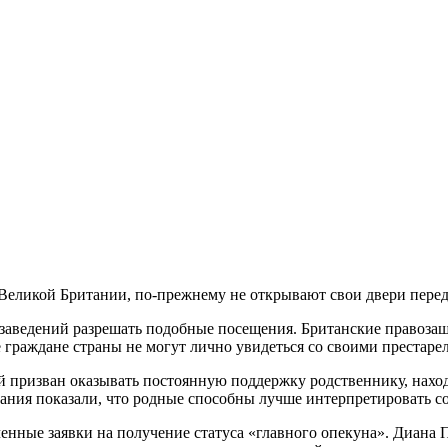
Великой Британии, по-прежнему не открывают свои двери перед
заведений разрешать подобные посещения. Британские правозащ
 граждане страны не могут лично увидеться со своими престар
ый призван оказывать постоянную поддержку родственнику, нах
ния показали, что родные способны лучше интерпретировать со
енные заявки на получение статуса «главного опекуна». Диана 