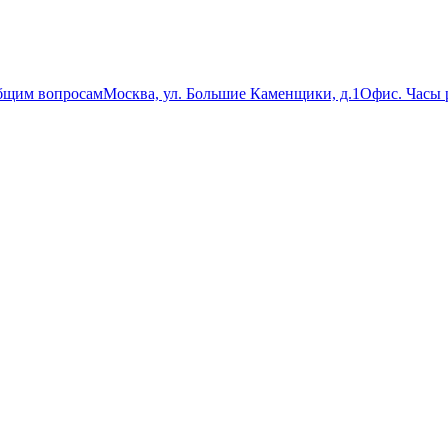
бщим вопросам
Москва, ул. Большие Каменщики, д.1
Офис. Часы р