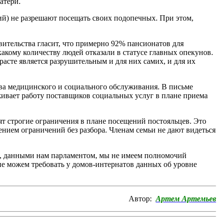
атери.
ий) не разрешают посещать своих подопечных. При этом,
ительства гласит, что примерно 92% пансионатов для
акому количеству людей отказали в статусе главных опекунов.
расте является разрушительным и для них самих, и для их
ва медицинского и социального обслуживания. В письме
еживает работу поставщиков социальных услуг в плане приема
ят строгие ограничения в плане посещений постояльцев. Это
нием ограничений без разбора. Членам семьи не дают видеться
ми, данными нам парламентом, мы не имеем полномочий
не можем требовать у домов-интернатов данных об уровне
Автор:
Артем Артемьев