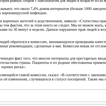
 серия рьяных споров с пансионатом для людей в возрасте из-за м
ывают, что около 7,4% домов-интернатов (больше 1000 заведен
ку коронавирусной инфекции.
коренных жителей и родственников, заявила: «Статистика прав
ем фактом, что за этим никто не следит. Мы не можем знать, к
иками по 30 минут в неделю. Данное нарушение прав людей в воз
людей обратился в комиссию, занимающуюся проверками качест
ленные рекомендации, сделанные в мае. Комиссия никак не отсл
чевиден факт того, что многие интернаты для престарелых ввод
ительством страны. Пациенты и их родные обеспокоены примене
 оценки риска».
 являющийся главой комиссии, сказал: «В соответствии с закона
и об изменениях, случившихся в статусе посещений. Также мы 