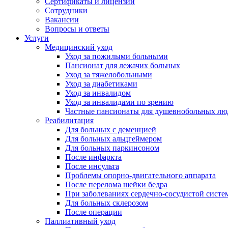
Сертификаты и лицензии
Сотрудники
Вакансии
Вопросы и ответы
Услуги
Медицинский уход
Уход за пожилыми больными
Пансионат для лежачих больных
Уход за тяжелобольными
Уход за диабетиками
Уход за инвалидом
Уход за инвалидами по зрению
Частные пансионаты для душевнобольных лю
Реабилитация
Для больных с деменцией
Для больных альцгеймером
Для больных паркинсоном
После инфаркта
После инсульта
Проблемы опорно-двигательного аппарата
После перелома шейки бедра
При заболеваниях сердечно-сосудистой систе
Для больных склерозом
После операции
Паллиативный уход