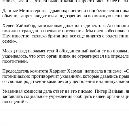
Homes, заявила, что ей было отказано «просто так». У нее была
Данные Министерства здравоохранения и соцобеспечения показ
обычно, запрет вводят из-за подозрения на возможную вспыш
Хелен Уайлдбор, занимающая должность директора Ассоциации 
пожилых граждан разрешают посещения. Мы очень обеспокоены т
Нам известно, сколько британцев все еще видятся с родственн
семей».
Месяц назад парламентский объединенный кабинет по правам 
указывалось, что этот орган никак не отреагировал на опреде
посетителей.
Председатель комитета Харриет Харман, написала в письме: «О
потенциально противоречит указаниям, которые давались прав
со своими родственниками без осуществления индивидуальной
Указанная комиссия дала ответ на это письмо. Питер Вайман,
заставлять социальные учреждения сообщать нашей организаци
посещений».