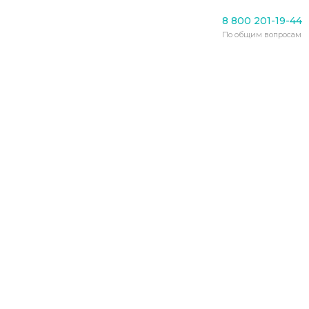
Уход за пожилыми
8 800 201-19-44
В Орджоникидзевском
По общим вопросам
районе Новокузнецке
жилую квартиру
превратили в
нелегальный дом
престарелых
12.02.2022