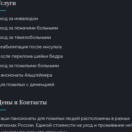
Услуги
ход за инвалидом
ход за лежачими больными
ход за тяжелобольными
еабилитация после инсульта
осле перелома шейки бедра
ход за пожилыми больными
ансионаты Альцгеймера
ля пожилых с деменцией
Цены и Контакты
аши пансионаты для пожилых людей расположены в разных
егионах России. Единой стоимости на уход и проживание нет
 каждом пансионате свои цены.