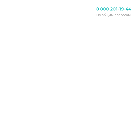
Уход за пожилыми
8 800 201-19-44
В Туле выпустили
По общим вопросам
устройство оповещения
родственников пожилых
людей
30.05.2021