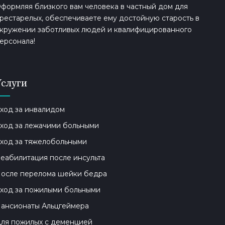
формляя близкого вам человека в частный дом для
рестарелых, обеспечиваете ему достойную старость в
кружении заботливых людей и квалифицированного
ерсонала!
Услуги
ход за инвалидом
ход за лежачими больными
ход за тяжелобольными
еабилитация после инсульта
осле перелома шейки бедра
ход за пожилыми больными
ансионаты Альцгеймера
ля пожилых с деменцией