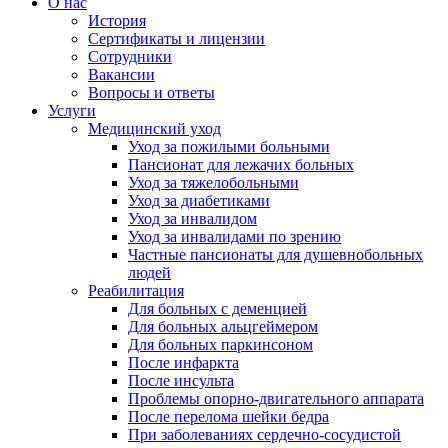
О нас
История
Сертификаты и лицензии
Сотрудники
Вакансии
Вопросы и ответы
Услуги
Медицинский уход
Уход за пожилыми больными
Пансионат для лежачих больных
Уход за тяжелобольными
Уход за диабетиками
Уход за инвалидом
Уход за инвалидами по зрению
Частные пансионаты для душевнобольных
людей
Реабилитация
Для больных с деменцией
Для больных альцгеймером
Для больных паркинсоном
После инфаркта
После инсульта
Проблемы опорно-двигательного аппарата
После перелома шейки бедра
При заболеваниях сердечно-сосудистой