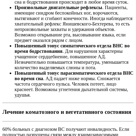
сна и бодрствования происходит в любое время суток.
Произвольные двигательные рефлексы
. Пациенты,
имеющие синдром беспокойных ног, ворочаются,
вытягивают и сгибают конечности. Иногда наблюдается
хватательный рефлекс Янишевского-Бехтерева, то есть
непроизвольные захваты и удержания объектов.
Возможно открывание рта, высовывание языка, если
предмет оказался рядом с лицом.
Повышенный тонус симпатического отдела ВНС во
время бодрствования
. Для нарушения характерны
учащенное сердцебиение, повышенное АД.
Незначительно повышается температура, уменьшается
количество выделяемых слюны и пота.
Повышенный тонус парасимпатического отдела ВНС
во время сна
. АД падает ниже нормы. Снижается
частота сердечного пульса. Человек потеет, лицо
краснеет. Возможны угнетения дыхательной системы,
удушья.
Лечение коматозного и вегетативного состояния
60% больных с диагнозом ВС получают инвалидность. Если
полностью разрушены связи между взаимозависимыми