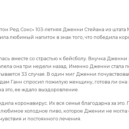
он Ред Сокс» 103-летняя Дженни Стейана из штата 
пила любимый напиток в знак того, что победила кор
ась вместе со страстью к бейсболу. Внучка Дженни р
олела она три недели назад. Именно Дженни стала пе
итывается 33 случая. В один миг Дженни почувствова
Адам Ганн спросил пожилую женщину, готова ли она 
 на это, ее ждало выздоровление.
едила коронавирус. Их вся семья благодарна за это
 любимое холодное пиво, которое Джении не могла 
чувствия и постоянного лечения.