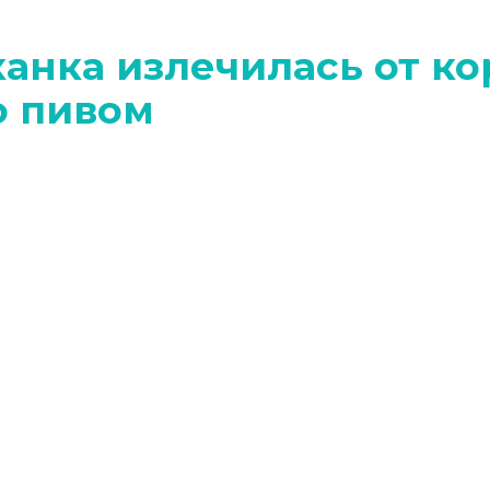
канка излечилась от ко
о пивом