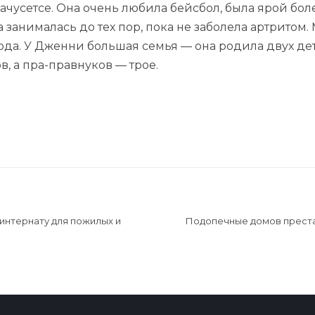
усетсе. Она очень любила бейсбол, была ярой боле
занималась до тех пор, пока не заболела артритом.
года. У Дженни большая семья — она родила двух де
в, а пра-правнуков — трое.
нтернату для пожилых и
Подопечные домов преста