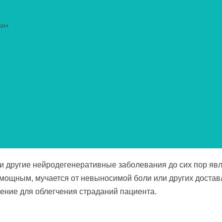
сам
уход
тивная помо
естарелых
и другие нейродегенеративные заболевания до сих пор яв
омощным, мучается от невыносимой боли или других доста
ение для облегчения страданий пациента.