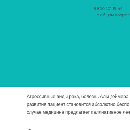
8 800 201-19-44
По общим вопро
Главная
›
Услуги
›
Паллиативный 
Паллиа
для пр
Агрессивные виды рака, болезнь Альцгеймера 
развития пациент становится абсолютно бесп
случае медицина предлагает паллиативное леч