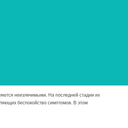
щь в доме
ляются неизлечимыми. На последней стадии их
вляющих беспокойство симптомов. В этом