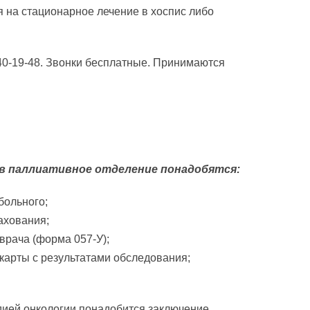
я на стационарное лечение в хоспис либо
40-19-48. Звонки бесплатные. Принимаются
 в паллиативное отделение понадобятся:
больного;
ахования;
врача (форма 057-У);
карты с результатами обследования;
дией онкологии понадобится заключение