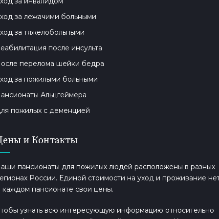
ход за инвалидом
ход за лежачими больными
ход за тяжелобольными
еабилитация после инсульта
осле перелома шейки бедра
ход за пожилыми больными
ансионаты Альцгеймера
ля пожилых с деменцией
Цены и Контакты
аши пансионаты для пожилых людей расположены в разных
егионах России. Единой стоимости на уход и проживание нет
 каждом пансионате свои цены.
тобы узнать всю интересующую информацию относительно