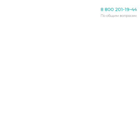
Пансионаты для пожилых
8 800 201-19-44
Энгельсский дом для
По общим вопросам
престарелых посетили
федеральные чиновники
12.04.2021