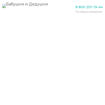
Болезни
8 800 201-19-44
Изменчивое настроение
По общим вопросам
может быть симптомом
болезни Паркинсона
26.07.2020
Не всякий раз начало
болезни
Паркинсона
влияет на двигательные
функции. Такое мнение у ученых, которые
указывают, что «первым звонком» могут
стать резкие и частые колебания
настроения. Они также считают, что хотя
перемена настроения является обычным