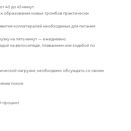
 40 до 45 минут.
ск образования новых тромбов практически
азвития коллатералей необходимых для питания
узку на пять минут — ежедневно.
ездой на велосипеде, плаванием или ходьбой по
ической нагрузки, необходимо обсуждать со своим
оянии покоя.
й процент.