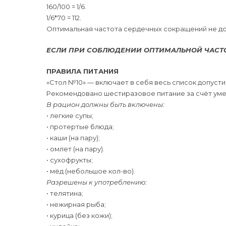
160/100 = 1/6.
1/6*70 = 112.
Оптимальная частота сердечных сокращений не до
ЕСЛИ ПРИ СОБЛЮДЕНИИ ОПТИМАЛЬНОЙ ЧАСТО
ПРАВИЛА ПИТАНИЯ
«Стол №10» — включает в себя весь список допуст
Рекомендовано шестиразовое питание за счёт уме
В рацион должны быть включены:
• легкие супы;
• протертые блюда;
• каши (на пару);
• омлет (на пару).
• сухофрукты;
• мёд (небольшое кол-во).
Разрешены к употреблению:
• телятина;
• нежирная рыба;
• курица (без кожи);