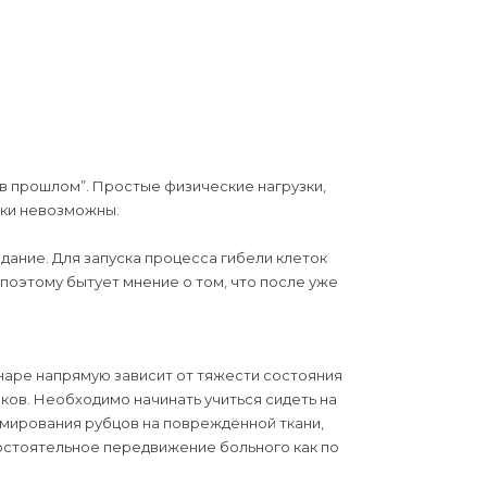
в прошлом”. Простые физические нагрузки,
ски невозможны.
дание. Для запуска процесса гибели клеток
 поэтому бытует мнение о том, что после уже
наре напрямую зависит от тяжести состояния
ов. Необходимо начинать учиться сидеть на
мирования рубцов на повреждённой ткани,
мостоятельное передвижение больного как по