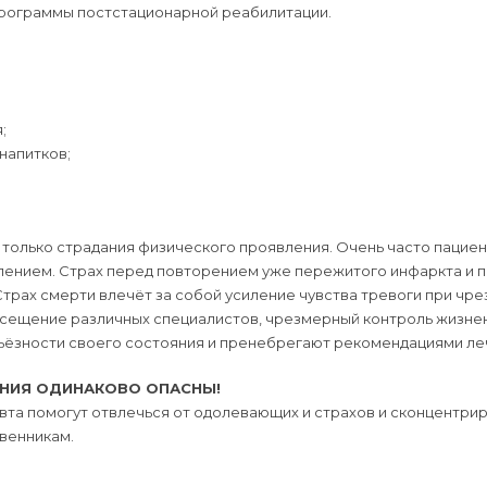
программы постстационарной реабилитации.
;
напитков;
е только страдания физического проявления. Очень часто пацие
лением. Страх перед повторением уже пережитого инфаркта и
трах смерти влечёт за собой усиление чувства тревоги при чр
осещение различных специалистов, чрезмерный контроль жизне
рьёзности своего состояния и пренебрегают рекомендациями ле
ЯНИЯ ОДИНАКОВО ОПАСНЫ!
та помогут отвлечься от одолевающих и страхов и сконцентри
твенникам.