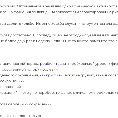
ходимо. Оптимальное время для одной физической активности от
вила — улучшения по липидным показателям гарантированы, а ри
тся уделить ходьбе. Именно ходьба служит инструментом для р
будет достаточно. В последующем, необходимо увеличивать нагр
не более двух раз в неделю. Если Вы не танцуете, замените это 
стстационарный период
реабилитации
и необходимый уровень физ
т собственной истории болезни.
чного сокращения, как при физических на грузках, так и в сост
х сокращений?
сокращений.
окращений — это уже перебор, то, далее вычисляем необходимы
стота сердечных сокращений:
ний, а следовательно: