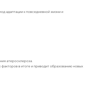
од адаптации к повседневной жизни и
ния атеросклероза.
х факторов в итоге и приводит образованию новых