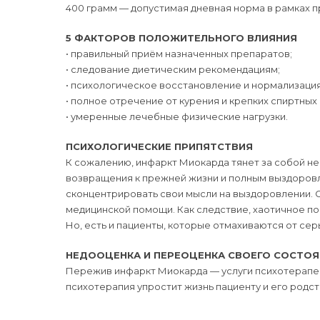
400 грамм — допустимая дневная норма в рамках 
5 ФАКТОРОВ ПОЛОЖИТЕЛЬНОГО ВЛИЯНИЯ
• правильный приём назначенных препаратов;
• следование диетическим рекомендациям;
• психологическое восстановление и нормализация
• полное отречение от курения и крепких спиртных 
• умеренные лечебные физические нагрузки.
ПСИХОЛОГИЧЕСКИЕ ПРИПЯТСТВИЯ
К сожалению, инфаркт Миокарда тянет за собой н
возвращения к прежней жизни и полным выздоров
сконцентрировать свои мысли на выздоровлении. С
медицинской помощи. Как следствие, хаотичное п
Но, есть и пациенты, которые отмахиваются от се
НЕДООЦЕНКА И ПЕРЕОЦЕНКА СВОЕГО СОСТО
Пережив инфаркт Миокарда — услуги психотерапев
психотерапия упростит жизнь пациенту и его родс