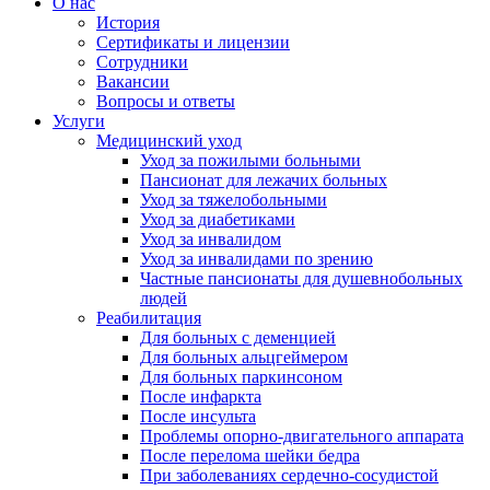
О нас
История
Сертификаты и лицензии
Сотрудники
Вакансии
Вопросы и ответы
Услуги
Медицинский уход
Уход за пожилыми больными
Пансионат для лежачих больных
Уход за тяжелобольными
Уход за диабетиками
Уход за инвалидом
Уход за инвалидами по зрению
Частные пансионаты для душевнобольных
людей
Реабилитация
Для больных с деменцией
Для больных альцгеймером
Для больных паркинсоном
После инфаркта
После инсульта
Проблемы опорно-двигательного аппарата
После перелома шейки бедра
При заболеваниях сердечно-сосудистой