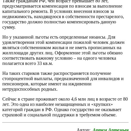
Также гражданам РФ, чей возраст превышает 80 лет,
предусматривается компенсация по взносам за выполнение
капитального ремонта. В условиях внесения взносов за
недвижимость, находящуюся в собственности престарелого,
государство должно полностью компенсировать данную
сумму.
Но у указанной льготы есть определенные нюансы. Для
удовлетворения этой компенсации пожилой человек должен
являться собственником жилья и не иметь прописанных на
жилплощади других лиц. Оформление этой льготы обязано
соответствовать важному условию – на одного человека
полагается всего 33 кв.м.
На таких стариков также распространяется получение
стопроцентной выплаты, предназначенной для инвалидов и
пенсионеров, которые имеют на иждивении
нетрудоспособных родных.
Сейчас в стране проживает около 4,6 млн лиц в возрасте от 80
лет. Это одна из наиболее незащищенных и «хрупких»
категорий граждан в РФ. Однако государство не оказывает
страховой и социальной поддержки в требуемом объеме.
Автор:
Артем Артемьев