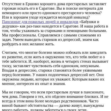
Отсутствие в Ершово хорошего дома престарелых заставляет
горожан искать его в Саратове. Вы в поиске интерната для
немощного или просто одинокого престарелого человека?
Или в хорошем уходе нуждается молодой инвалид?
Пансионат для пожилых людей и инвалидов
«Бабушки и
дедушки» как раз-таки находится в Саратове. И наша работа в
том, чтобы ухаживать за стариками и немощными больными.
Мы профессионалы. Справляемся с самыми сложными из
задач. Умеем выводить стариков из депрессий, знаем как
разбудить в них желание жить.
Считаем, что многие болезни можно избежать или замедлить
их развитие, если жить в окружении тех, кто тебя любит и о
тебе заботится. И, наоборот, жизнь в четырех стенах вызывает
тоску, заставляет чувствовать себя одиноким, ненужным.
Впадая в депрессию, старики становятся более уязвимыми
перед болезнями. У наших подопечных депрессий нет. Они
окружены людьми, которые их уважают. Которым важно их
мнение, интересен их опыт и знания.
Мы не говорим, что всем престарелым лучше в пансионате,
чем дома. Говорим о тех, кто обделен внимание близких. И не
всегда в этом вина более молодых родственников. Часто
виной бывают обстоятельства — далеко живут, вынуждены
много работать, должны заботиться о своих детях.