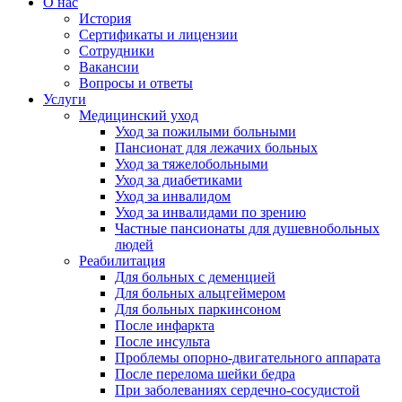
О нас
История
Сертификаты и лицензии
Сотрудники
Вакансии
Вопросы и ответы
Услуги
Медицинский уход
Уход за пожилыми больными
Пансионат для лежачих больных
Уход за тяжелобольными
Уход за диабетиками
Уход за инвалидом
Уход за инвалидами по зрению
Частные пансионаты для душевнобольных
людей
Реабилитация
Для больных с деменцией
Для больных альцгеймером
Для больных паркинсоном
После инфаркта
После инсульта
Проблемы опорно-двигательного аппарата
После перелома шейки бедра
При заболеваниях сердечно-сосудистой