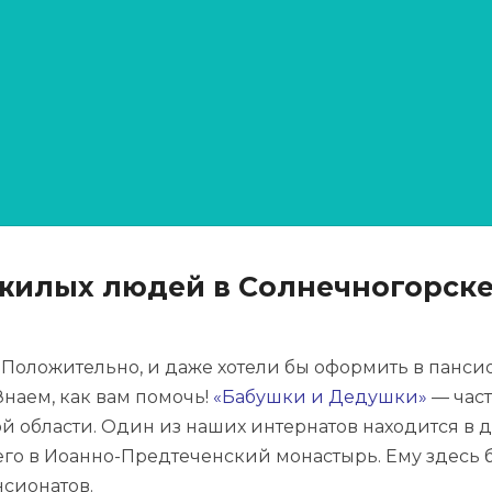
юдей в Солнечногорске
ля пожилых в Солнечн
жилых людей в Солнечногорске
 Положительно, и даже хотели бы оформить в панси
наем, как вам помочь!
«Бабушки и Дедушки»
— част
 области. Один из наших интернатов находится в 
го в Иоанно-Предтеченский монастырь. Ему здесь 
нсионатов.