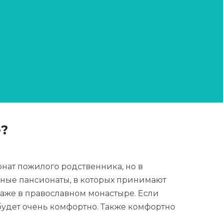
огорске
?
онат пожилого родственника, но в
ные пансионаты, в которых принимают
даже в православном монастыре. Если
будет очень комфортно. Также комфортно