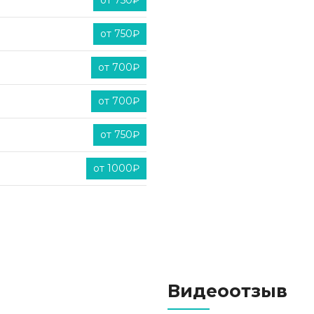
от 750₽
Для больных Альцгеймером
от 750₽
Для больных Паркинсоном
После инфаркта
от 700₽
После инсульта
от 700₽
Проблемы опорно-двигатель
от 750₽
После перелома шейки бед
от 1000₽
Видеоотзыв