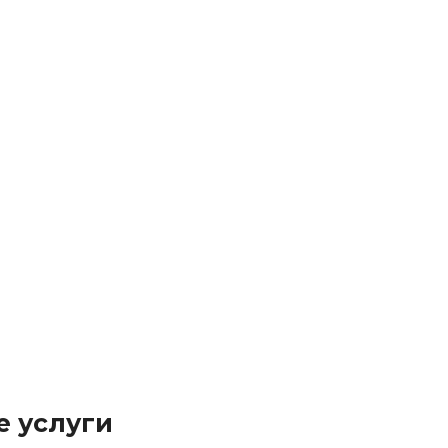
НОРМ
800
₽
Для самостоятельных больных
*Мин. цена
 услуги