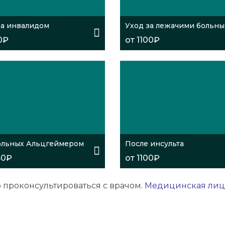
за инвалидом
Уход за лежачими больн
0₽
от 1100₽
ольных Альцгеймером
После инсульта
50₽
от 1100₽
проконсультироваться с врачом.
Медицинская лице