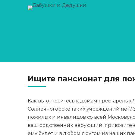
Главная
›
Пансионат для пожилых л
Пансионат д
Ищите пансионат для по
Как вы относитесь к домам престарелых?
Солнечногорске таких учреждений нет? З
пожилых и инвалидов со всей Московской
ваш родственник верующий, привозите е
ему будет и в любом другом из наших па