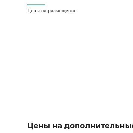
Цены на размещение
ЭКОНОМ
600
₽
Для здоровых и самостоятельных
*Мин. цена
Цены на дополнительные