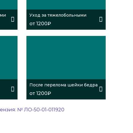
ыми
Уход за тяжелобольными
от 1200₽
После перелома шейки бедра
от 1200₽
нзия: № ЛО-50-01-011920