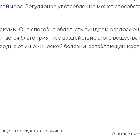
цгеймера
. Регулярное употребление может способс
ркумы. Она способна облегчать синдром раздражен
итается благоприятное воздействие этого вещества
ердце от ишемической болезни, ослабляющей кро
енщины ее сиделка получила
Апатия - пр