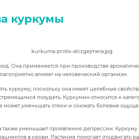
ва куркумы
блюд. Она применяется при производстве ароматиче
 благоприятно влияет на человеческий организм.
 куркуму, поскольку она имеет целебные свойства.
стремящимся похудеть. Куркумин относится к катег
ие может уменьшать отеки и снижать болевые ощущ
 а также уменьшает проявления депрессии. Куркуму 
пациентов в крови. Растение помогает отодвигать ра