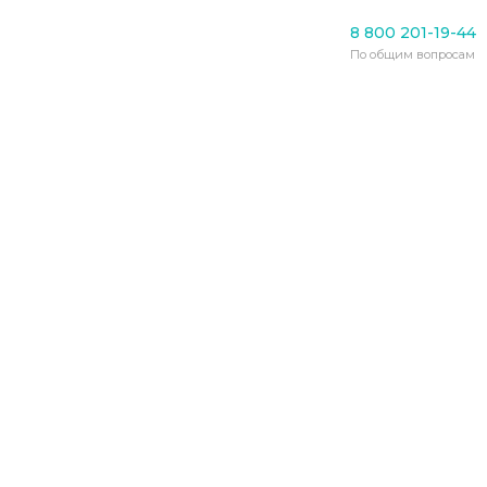
8 800 201-19-44
По общим вопросам
Главная
›
Отзывы
›
Отзыв Лисковой М.В.
Отзыв Лисковой М.В.
11.11.2019
Лосиный остров
Моя мама Елена Николаевна приехала в
пансионат «
Лосиный остров
» практически
лежачей больной с болезнбю Паркинсона,