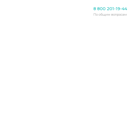
8 800 201-19-44
По общим вопросам
Главная
›
Отзывы
›
Отзыв Васина Ю.А.
Отзыв Васина Ю.А.
12.01.2020
Звенигород
Моя мама Людмила Евгеньевна проживает
в
пансионате
уже два года. Очень мы довольны.
Улучшилось здоровье, поправилась. Очень