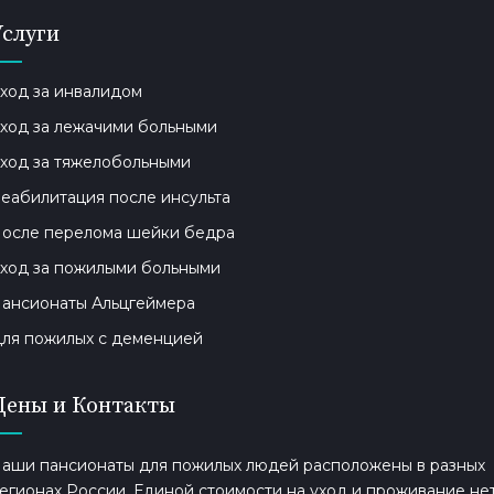
Услуги
ход за инвалидом
ход за лежачими больными
ход за тяжелобольными
еабилитация после инсульта
осле перелома шейки бедра
ход за пожилыми больными
ансионаты Альцгеймера
ля пожилых с деменцией
Цены и Контакты
аши пансионаты для пожилых людей расположены в разных
егионах России. Единой стоимости на уход и проживание нет