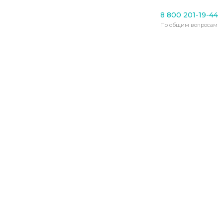
Деменция
8 800 201-19-44
Родные южноуральцев,
По общим вопросам
больных деменцией,
получат
квалифицированную
поддержку
12.08.2020