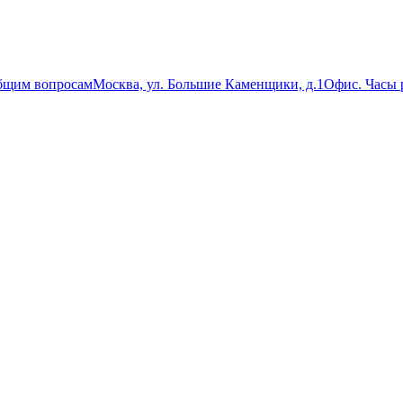
бщим вопросам
Москва, ул. Большие Каменщики, д.1
Офис. Часы р