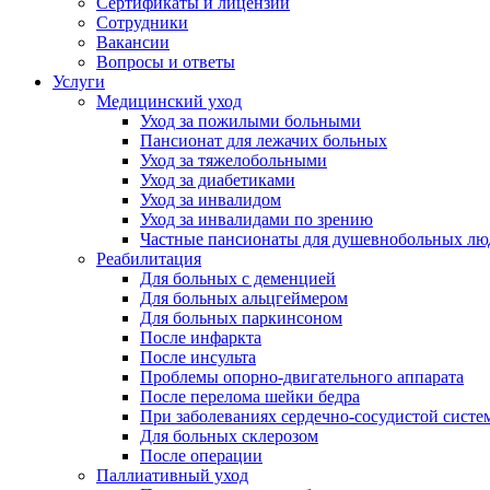
Сертификаты и лицензии
Сотрудники
Вакансии
Вопросы и ответы
Услуги
Медицинский уход
Уход за пожилыми больными
Пансионат для лежачих больных
Уход за тяжелобольными
Уход за диабетиками
Уход за инвалидом
Уход за инвалидами по зрению
Частные пансионаты для душевнобольных лю
Реабилитация
Для больных с деменцией
Для больных альцгеймером
Для больных паркинсоном
После инфаркта
После инсульта
Проблемы опорно-двигательного аппарата
После перелома шейки бедра
При заболеваниях сердечно-сосудистой систе
Для больных склерозом
После операции
Паллиативный уход