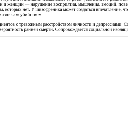
чин и женщин — нарушение восприятия, мышления, эмоций, пов
, которых нет. У шизофреника может создаться впечатление, чт
жизнь самоубийством.
иентов с тревожным расстройством личности и депрессиями. Соч
я вероятность ранней смерти. Сопровождается социальной изоляц