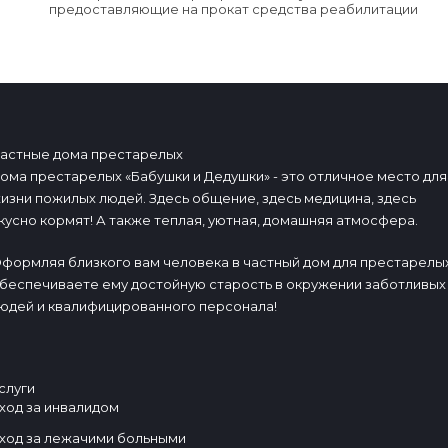
предоставляющие на прокат средства реабилитации
астные дома престарелых
ома престарелых «Бабушки и Дедушки» - это отличное место для
изни пожилых людей. Здесь общение, здесь медицина, здесь
кусно кормят! А также теплая, уютная, домашняя атмосфера.
формляя близкого вам человека в частный дом для престарелых
беспечиваете ему достойную старость в окружении заботливых
юдей и квалифицированного персонала!
слуги
ход за инвалидом
ход за лежачими больными