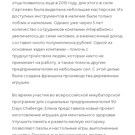
отца появилось еще в 2015 году, для этого в селе
Сергеево была выделена небольшая мастерская. Из
доступных инструментов в наличие были только
лобзик и напильник. Однако уже через 5 лет
количество сотрудников компании «Мирабилис»
увеличилось до семи человек, а ежемесячный доход
составил около полумиллиона рублей. Одной из
основных задач компании – помочь с
трудоустройством людям, которых никто не
принимает на работу, а также помочь другим
предпринимателям из небольших сел. С этой целью
была создана франшиза производства деревянных
игрушек.
Во время участия во всероссийской инкубаторской
программе для социальных предпринимателей 90
Days Challenge, Елена представила новый проект:
изготовление игрушек для ментального здоровья.
Улучшить память и развить мелкую моторику
позволяют пазлы и настольные игры, выполненные
из кедра. Помогут они пенсионерам, людям с