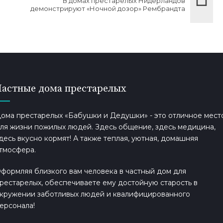
В домах престарелых Нидерландов
демонстрируют «Ночной дозор» Рембрандта
Частные дома престарелых
ома престарелых «Бабушки и Дедушки» - это отличное мест
ля жизни пожилых людей. Здесь общение, здесь медицина,
десь вкусно кормят! А также теплая, уютная, домашняя
тмосфера.
формляя близкого вам человека в частный дом для
рестарелых, обеспечиваете ему достойную старость в
кружении заботливых людей и квалифицированного
ерсонала!