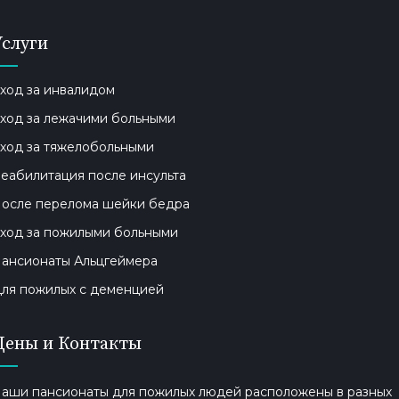
Услуги
ход за инвалидом
ход за лежачими больными
ход за тяжелобольными
еабилитация после инсульта
осле перелома шейки бедра
ход за пожилыми больными
ансионаты Альцгеймера
ля пожилых с деменцией
Цены и Контакты
аши пансионаты для пожилых людей расположены в разных