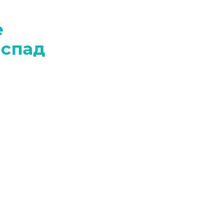
е
 спад