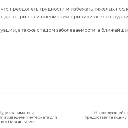
 что преодолеть трудности и избежать тяжелых пос
Тогда от гриппа и пневмонии привили всех сотрудн
уации, а также спадом заболеваемости, в ближайши
будет заниматься
На следующей не
ля возведения интерната для
предоставят вакцину 
ых в Нарьян-Маре