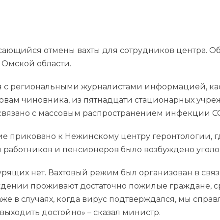
касающийся отмены вахты для сотрудников центра. 
 Омской области.
ся с региональными журналистами информацией, 
словам чиновника, из пятнадцати стационарных учре
 связано с массовым распространением инфекции CO
е приковано к Нежинскому центру геронтологии, 
работников и пенсионеров было возбуждено уголовно
урящих нет. Вахтовый режим был организован в свя
дении проживают достаточно пожилые граждане, ср
аже в случаях, когда вирус подтверждался, мы спра
выходить достойно» – сказал министр.