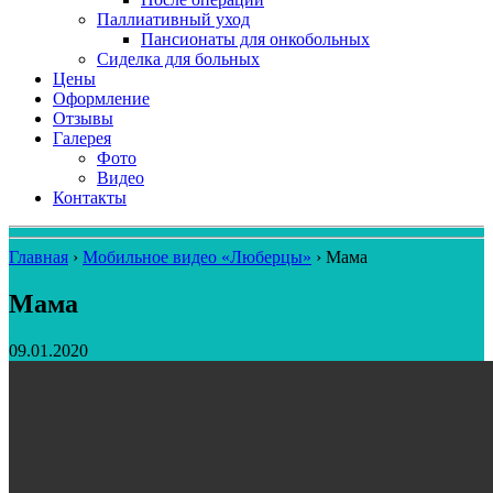
Паллиативный уход
Пансионаты для онкобольных
Сиделка для больных
Цены
Оформление
Отзывы
Галерея
Фото
Видео
Контакты
Главная
›
Мобильное видео «Люберцы»
›
Мама
Мама
09.01.2020