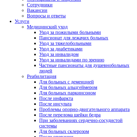
Сотрудники
Вакансии
Вопросы и ответы
Услуги
Медицинский уход
Уход за пожилыми больными
Пансионат для лежачих больных
Уход за тяжелобольными
Уход за диабетиками
Уход за инвалидом
Уход за инвалидами по зрению
Частные пансионаты для душевнобольных
людей
Реабилитация
Для больных с деменцией
Для больных альцгеймером
Для больных паркинсоном
После инфаркта
После инсульта
Проблемы опорно-двигательного аппарата
После перелома шейки бедра
При заболеваниях сердечно-сосудистой
системы
Для больных склерозом
После операции