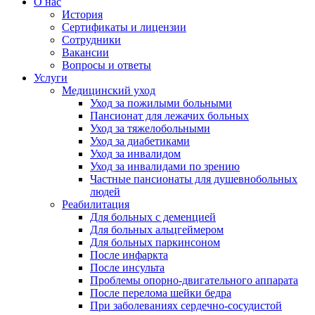
О нас
История
Сертификаты и лицензии
Сотрудники
Вакансии
Вопросы и ответы
Услуги
Медицинский уход
Уход за пожилыми больными
Пансионат для лежачих больных
Уход за тяжелобольными
Уход за диабетиками
Уход за инвалидом
Уход за инвалидами по зрению
Частные пансионаты для душевнобольных
людей
Реабилитация
Для больных с деменцией
Для больных альцгеймером
Для больных паркинсоном
После инфаркта
После инсульта
Проблемы опорно-двигательного аппарата
После перелома шейки бедра
При заболеваниях сердечно-сосудистой