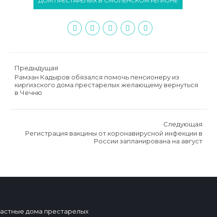
ДОМ ПРЕСТАРЕЛЫХ В СМОЛЕНСКОМ РЕГИОНЕ
Предыдущая
Рамзан Кадыров обязался помочь пенсионеру из
киргизского дома престарелых желающему вернуться
в Чечню
Следующая
Регистрация вакцины от коронавирусной инфекции в
России запланирована на август
астные дома престарелых