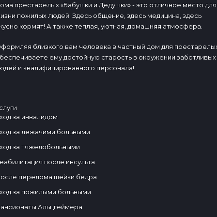
ома престарелых «Бабушки и Дедушки» - это отличное место для
изни пожилых людей. Здесь общение, здесь медицина, здесь
кусно кормят! А также теплая, уютная, домашняя атмосфера.
формляя близкого вам человека в частный дом для престарелых
беспечиваете ему достойную старость в окружении заботливых
юдей и квалифицированного персонала!
слуги
ход за инвалидом
ход за лежачими больными
ход за тяжелобольными
еабилитация после инсульта
осле перелома шейки бедра
ход за пожилыми больными
ансионаты Альцгеймера