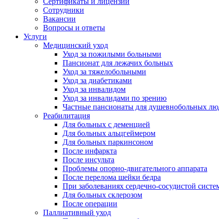
Сертификаты и лицензии
Сотрудники
Вакансии
Вопросы и ответы
Услуги
Медицинский уход
Уход за пожилыми больными
Пансионат для лежачих больных
Уход за тяжелобольными
Уход за диабетиками
Уход за инвалидом
Уход за инвалидами по зрению
Частные пансионаты для душевнобольных лю
Реабилитация
Для больных с деменцией
Для больных альцгеймером
Для больных паркинсоном
После инфаркта
После инсульта
Проблемы опорно-двигательного аппарата
После перелома шейки бедра
При заболеваниях сердечно-сосудистой систе
Для больных склерозом
После операции
Паллиативный уход