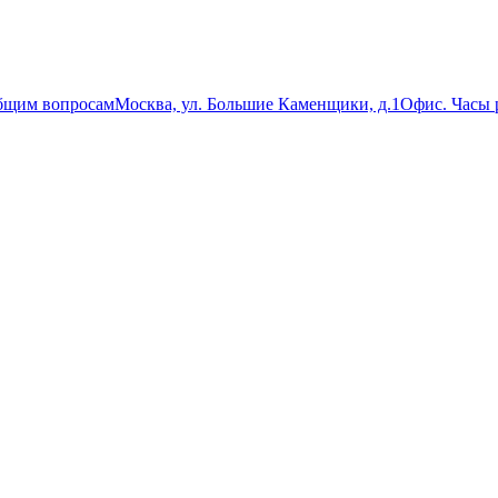
бщим вопросам
Москва, ул. Большие Каменщики, д.1
Офис. Часы р