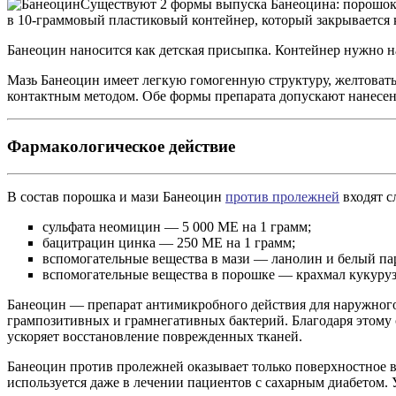
Существуют 2 формы выпуска Банеоцина: порошок 
в 10-граммовый пластиковый контейнер, который закрывается
Банеоцин наносится как детская присыпка. Контейнер нужно на
Мазь Банеоцин имеет легкую гомогенную структуру, желтоватый
контактным методом. Обе формы препарата допускают нанесен
Фармакологическое действие
В состав порошка и мази Банеоцин
против пролежней
входят с
сульфата неомицин — 5 000 МЕ на 1 грамм;
бацитрацин цинка — 250 МЕ на 1 грамм;
вспомогательные вещества в мази — ланолин и белый па
вспомогательные вещества в порошке — крахмал кукуруз
Банеоцин — препарат антимикробного действия для наружного 
грампозитивных и грамнегативных бактерий. Благодаря этому
ускоряет восстановление поврежденных тканей.
Банеоцин против пролежней оказывает только поверхностное в
используется даже в лечении пациентов с сахарным диабетом. 