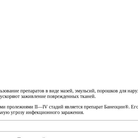
ьзование препаратов в виде мазей, эмульсий, порошков для на
 ускоряют заживление поврежденных тканей.
ми пролежнями II—IV стадий является препарат Банеоцин®. Его
ную угрозу инфекционного заражения.