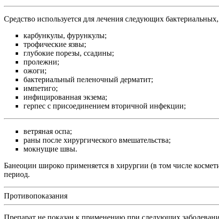
Средство используется для лечения следующих бактериальных
карбункулы, фурункулы;
трофические язвы;
глубокие порезы, ссадины;
пролежни;
ожоги;
бактериальный пеленочный дерматит;
импетиго;
инфицированная экзема;
герпес с присоединением вторичной инфекции;
ветряная оспа;
раны после хирургического вмешательства;
мокнущие швы.
Банеоцин широко применяется в хирургии (в том числе косме
период.
Противопоказания
Препарат не показан к применению при следующих заболевани