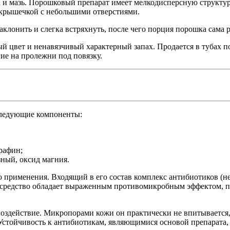
и мазь. Порошковый препарат имеет мелкодисперсную структуру
 крышечкой с небольшими отверстиями.
клонить и слегка встряхнуть, после чего порция порошка сама 
 цвет и ненавязчивый характерный запах. Продается в тубах по
ие на пролежни под повязку.
ледующие компоненты:
рафин;
ный, оксид магния.
применения. Входящий в его состав комплекс антибиотиков (не
 средство обладает выраженным противомикробным эффектом, по
оздействие. Микропорами кожи он практически не впитывается, 
Устойчивость к антибиотикам, являющимися основой препарата, 