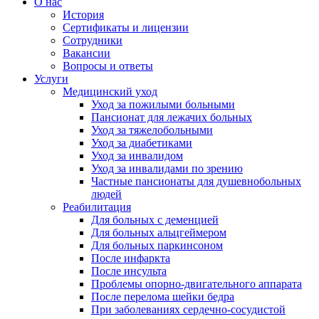
О нас
История
Сертификаты и лицензии
Сотрудники
Вакансии
Вопросы и ответы
Услуги
Медицинский уход
Уход за пожилыми больными
Пансионат для лежачих больных
Уход за тяжелобольными
Уход за диабетиками
Уход за инвалидом
Уход за инвалидами по зрению
Частные пансионаты для душевнобольных
людей
Реабилитация
Для больных с деменцией
Для больных альцгеймером
Для больных паркинсоном
После инфаркта
После инсульта
Проблемы опорно-двигательного аппарата
После перелома шейки бедра
При заболеваниях сердечно-сосудистой