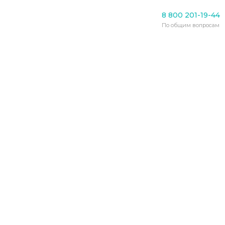
Пансионаты для пожилых
8 800 201-19-44
Пожар в доме
По общим вопросам
престарелых Санкт-
Петербурга унес жизни
трех постояльцев
10.11.2020