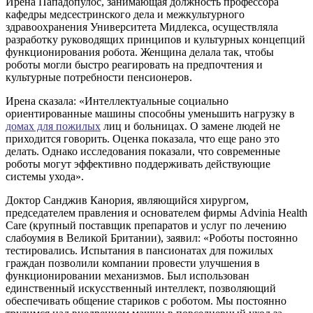
Ирена Пападопулос, занимающая должность профессора
кафедры медсестринского дела и межкультурного
здравоохранения Университета Мидлекса, осуществляла
разработку руководящих принципов и культурных концепций
функционирования робота. Женщина делала так, чтобы
роботы могли быстро реагировать на предпочтения и
культурные потребности пенсионеров.
Ирена сказала: «Интеллектуальные социально
ориентированные машины способны уменьшить нагрузку в
домах для пожилых
лиц и больницах. О замене людей не
приходится говорить. Оценка показала, что еще рано это
делать. Однако исследования показали, что современные
роботы могут эффективно поддерживать действующие
системы ухода».
Доктор Санджив Канория, являющийся хирургом,
председателем правления и основателем фирмы Advinia Health
Care (крупный поставщик препаратов и услуг по лечению
слабоумия в Великой Британии), заявил: «Роботы постоянно
тестировались. Испытания в пансионатах для пожилых
граждан позволили компании провести улучшения в
функционировании механизмов. Был использован
единственный искусственный интеллект, позволяющий
обеспечивать общение стариков с роботом. Мы постоянно