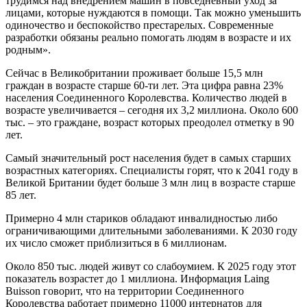
трудимся над внедрением машин в повседневный уход за
лицами, которые нуждаются в помощи. Так можно уменьшить
одиночество и беспокойство престарелых. Современные
разработки обязаны реально помогать людям в возрасте и их
родным».
Сейчас в Великобритании проживает больше 15,5 млн
граждан в возрасте старше 60-ти лет. Эта цифра равна 23%
населения Соединенного Королевства. Количество людей в
возрасте увеличивается – сегодня их 3,2 миллиона. Около 600
тыс. – это граждане, возраст которых преодолел отметку в 90
лет.
Самый значительный рост населения будет в самых старших
возрастных категориях. Специалисты горят, что к 2041 году в
Великой Британии будет больше 3 млн лиц в возрасте старше
85 лет.
Примерно 4 млн стариков обладают инвалидностью либо
ограничивающими длительными заболеваниями. К 2030 году
их число сможет приблизиться в 6 миллионам.
Около 850 тыс. людей живут со слабоумием. К 2025 году этот
показатель возрастет до 1 миллиона. Информация Laing
Buisson говорит, что на территории Соединенного
Королевства работает примерно 11000 интернатов для