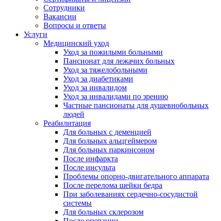
Сотрудники
Вакансии
Вопросы и ответы
Услуги
Медицинский уход
Уход за пожилыми больными
Пансионат для лежачих больных
Уход за тяжелобольными
Уход за диабетиками
Уход за инвалидом
Уход за инвалидами по зрению
Частные пансионаты для душевнобольных
людей
Реабилитация
Для больных с деменцией
Для больных альцгеймером
Для больных паркинсоном
После инфаркта
После инсульта
Проблемы опорно-двигательного аппарата
После перелома шейки бедра
При заболеваниях сердечно-сосудистой
системы
Для больных склерозом
После операции