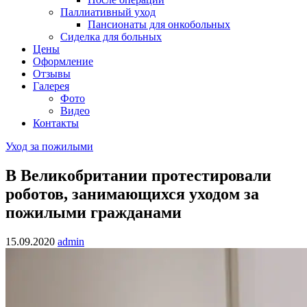
Паллиативный уход
Пансионаты для онкобольных
Сиделка для больных
Цены
Оформление
Отзывы
Галерея
Фото
Видео
Контакты
Уход за пожилыми
В Великобритании протестировали
роботов, занимающихся уходом за
пожилыми гражданами
15.09.2020
admin