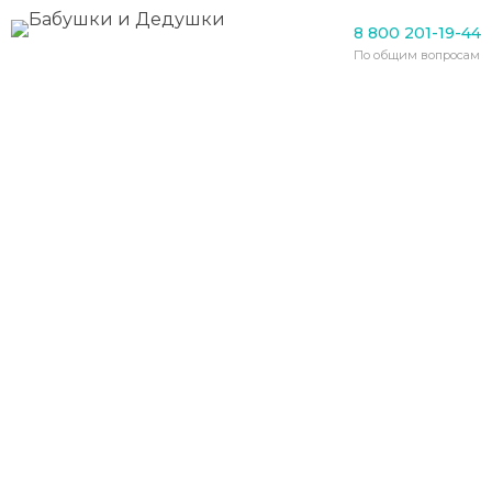
Пансионаты для пожилых
8 800 201-19-44
Постояльца
По общим вопросам
комсомольского
пансионата для
престарелых, ударившего
сотрудницу ножом,
признали невменяемым
11.09.2020
Следственный комитет утвердил
окончательное обвинительное