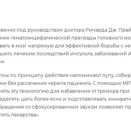
редственно под руководством доктора Ричарда Дж. П
ния гематоэнцефалической преграды головного мозг
вать в мозг напрямую для эффективной борьбы с 
чшить лечение последствий инсульта, заболеваний 
и.
ны по принципу действия напоминают лупу, собир
ями без рассечения черепа пациента. С помощью М
нять эту технологию для избавления от тремора пр
пределять цель более ясно и подготавливать конкрет
 обращение со сфокусированным звуком позволяет 
ять лекарства».