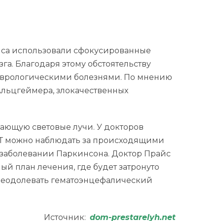
райса использовали сфокусированные
а. Благодаря этому обстоятельству
неврологическими болезнями. По мнению
Альцгеймера, злокачественных
ающую световые лучи. У докторов
РТ можно наблюдать за происходящими
и заболевании Паркинсона. Доктор Прайс
ный план лечения, где будет затронуто
преодолевать гематоэнцефалический
Источник:
dom-prestarelyh.net