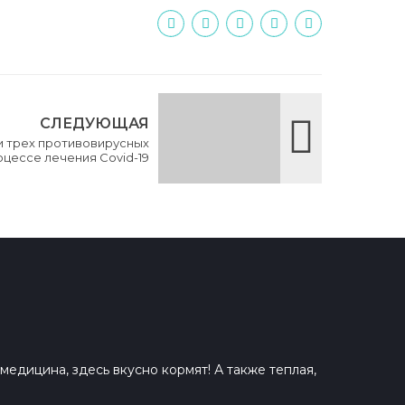
СЛЕДУЮЩАЯ
 трех противовирусных
оцессе лечения Covid-19
едицина, здесь вкусно кормят! А также теплая,