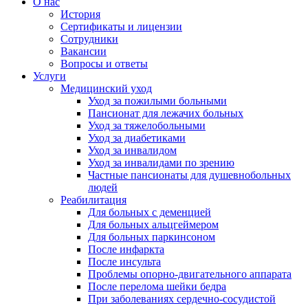
О нас
История
Сертификаты и лицензии
Сотрудники
Вакансии
Вопросы и ответы
Услуги
Медицинский уход
Уход за пожилыми больными
Пансионат для лежачих больных
Уход за тяжелобольными
Уход за диабетиками
Уход за инвалидом
Уход за инвалидами по зрению
Частные пансионаты для душевнобольных
людей
Реабилитация
Для больных с деменцией
Для больных альцгеймером
Для больных паркинсоном
После инфаркта
После инсульта
Проблемы опорно-двигательного аппарата
После перелома шейки бедра
При заболеваниях сердечно-сосудистой