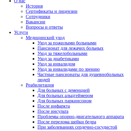
О нас
История
Сертификаты и лицензии
Сотрудники
Вакансии
Вопросы и ответы
Услуги
Медицинский уход
Уход за пожилыми больными
Пансионат для лежачих больных
Уход за тяжелобольными
Уход за диабетиками
Уход за инвалидом
Уход за инвалидами по зрению
Частные пансионаты для душевнобольных
людей
Реабилитация
Для больных с деменцией
Для больных альцгеймером
Для больных паркинсоном
После инфаркта
После инсульта
Проблемы опорно-двигательного аппарата
После перелома шейки бедра
При заболеваниях сердечно-сосудистой