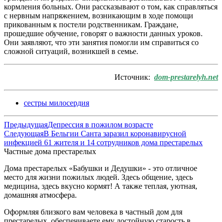
кормления больных. Они рассказывают о том, как справляться
с нервным напряжением, возникающим в ходе помощи
прикованным к постели родственникам. Граждане,
прошедшие обучение, говорят о важности данных уроков.
Они заявляют, что эти занятия помогли им справиться со
сложной ситуаций, возникшей в семье.
Источник:
dom-prestarelyh.net
сестры милосердия
Предыдущая
Депрессия в пожилом возрасте
Следующая
В Бельгии Санта заразил коронавирусной
инфекцией 61 жителя и 14 сотрудников дома престарелых
Частные дома престарелых
Дома престарелых «Бабушки и Дедушки» - это отличное
место для жизни пожилых людей. Здесь общение, здесь
медицина, здесь вкусно кормят! А также теплая, уютная,
домашняя атмосфера.
Оформляя близкого вам человека в частный дом для
престарелых, обеспечиваете ему достойную старость в