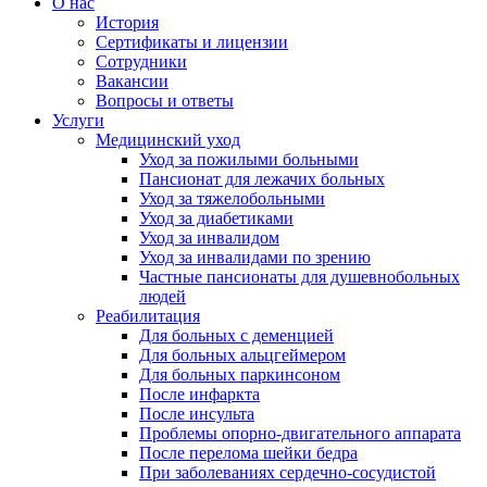
О нас
История
Сертификаты и лицензии
Сотрудники
Вакансии
Вопросы и ответы
Услуги
Медицинский уход
Уход за пожилыми больными
Пансионат для лежачих больных
Уход за тяжелобольными
Уход за диабетиками
Уход за инвалидом
Уход за инвалидами по зрению
Частные пансионаты для душевнобольных
людей
Реабилитация
Для больных с деменцией
Для больных альцгеймером
Для больных паркинсоном
После инфаркта
После инсульта
Проблемы опорно-двигательного аппарата
После перелома шейки бедра
При заболеваниях сердечно-сосудистой