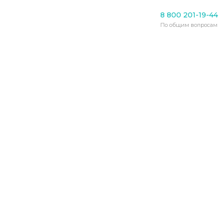
Деменция
8 800 201-19-44
Деменция при болезни
По общим вопросам
Гентингтона
06.10.2020