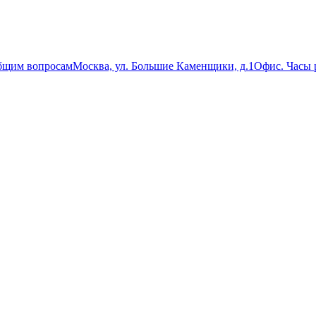
бщим вопросам
Москва, ул. Большие Каменщики, д.1
Офис. Часы р