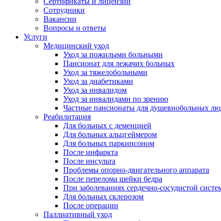
Сертификаты и лицензии
Сотрудники
Вакансии
Вопросы и ответы
Услуги
Медицинский уход
Уход за пожилыми больными
Пансионат для лежачих больных
Уход за тяжелобольными
Уход за диабетиками
Уход за инвалидом
Уход за инвалидами по зрению
Частные пансионаты для душевнобольных лю
Реабилитация
Для больных с деменцией
Для больных альцгеймером
Для больных паркинсоном
После инфаркта
После инсульта
Проблемы опорно-двигательного аппарата
После перелома шейки бедра
При заболеваниях сердечно-сосудистой систе
Для больных склерозом
После операции
Паллиативный уход