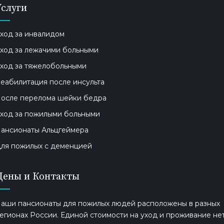
Услуги
ход за инвалидом
ход за лежачими больными
ход за тяжелобольными
еабилитация после инсульта
осле перелома шейки бедра
ход за пожилыми больными
ансионаты Альцгеймера
ля пожилых с деменцией
Цены и Контакты
аши пансионаты для пожилых людей расположены в разных
егионах России. Единой стоимости на уход и проживание нет