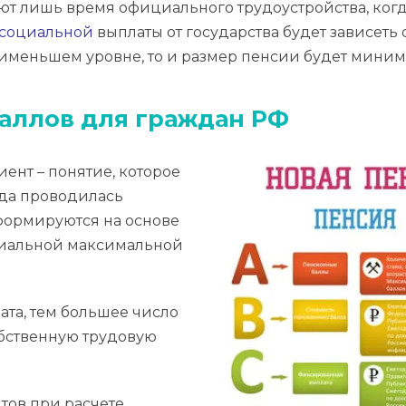
ют лишь время официального трудоустройства, когда
социальной
выплаты от государства будет зависеть 
наименьшем уровне, то и размер пенсии будет мини
аллов для граждан РФ
нт – понятие, которое
гда проводилась
формируются на основе
циальной максимальной
ата, тем большее число
обственную трудовую
ов при расчете