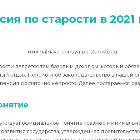
ия по старости в 2021 
ости является тем базовым доходом, который обяза
 отдых. Пенсионное законодательство в нашей стр
пенсия достаточно непросто. Далее постараемся раз
онятие
сутствует официальное понятие «размер минимальн
азвития государства, утвержденная правительством
олжен устанавливаться наравне с величиной прожит