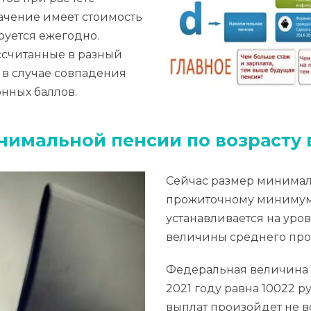
ачение имеет стоимость
руется ежегодно.
ссчитанные в разный
 в случае совпадения
нных баллов.
имальной пенсии по возрасту 
Сейчас размер минимал
прожиточному минимуму
устанавливается на уров
величины среднего про
Федеральная величина 
2021 году равна 10022 
выплат произойдет не в