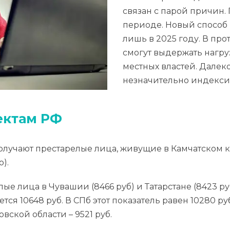
связан с парой причин.
периоде. Новый способ
лишь в 2025 году. В пр
смогут выдержать нагру
местных властей. Далек
незначительно индексир
ектам РФ
чают престарелые лица, живущие в Камчатском кр
о).
е лица в Чувашии (8466 руб) и Татарстане (8423 р
ся 10648 руб. В СПб этот показатель равен 10280 руб
вской области – 9521 руб.