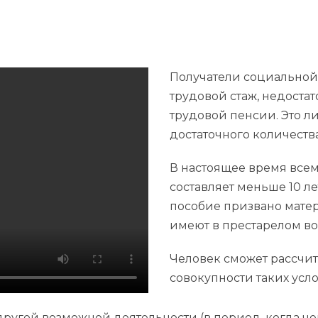
Получатели социальной 
трудовой стаж, недост
трудовой пенсии. Это ли
достаточного количеств
В настоящее время всем
составляет меньше 10 ле
пособие призвано мате
имеют в престарелом во
Человек сможет рассчит
совокупности таких усл
другой возможной деятельности (в период, когда 