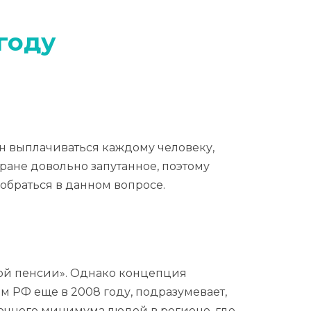
году
н выплачиваться каждому человеку,
ане довольно запутанное, поэтому
обраться в данном вопросе.
ой пенсии». Однако концепция
 РФ еще в 2008 году, подразумевает,
очного минимума людей в регионе, где