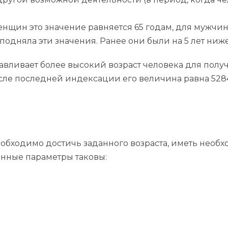
енщин это значение равняется 65 годам, для мужчи
подняла эти значения. Ранее они были на 5 лет ниже
навливает более высокий возраст человека для полу
ле последней индексации его величина равна 5284 
еобходимо достичь заданного возраста, иметь необх
нные параметры таковы: