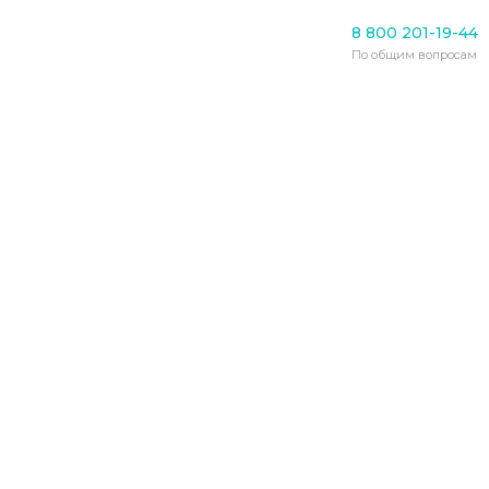
Уход за пожилыми
8 800 201-19-44
В Беларуси открывают
По общим вопросам
дома совместного
проживания для одиноких
пенсионеров
11.04.2022