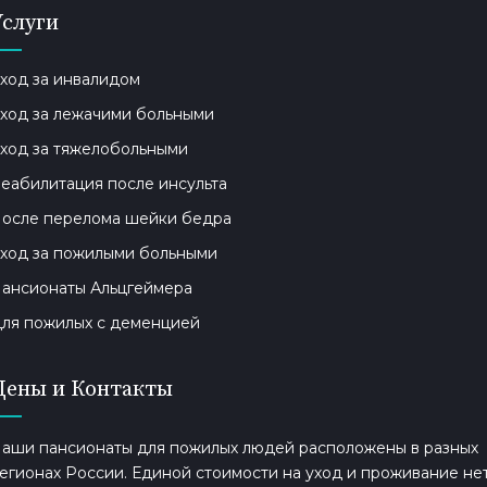
Услуги
ход за инвалидом
ход за лежачими больными
ход за тяжелобольными
еабилитация после инсульта
осле перелома шейки бедра
ход за пожилыми больными
ансионаты Альцгеймера
ля пожилых с деменцией
Цены и Контакты
аши пансионаты для пожилых людей расположены в разных
егионах России. Единой стоимости на уход и проживание нет