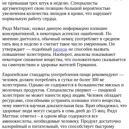
не превышая трех штук в неделю. Специалисты
аргументируют свою позицию большой вероятностью
увеличения количества липидов в крови, что нарушает
нормальную работу сердца.
Ридл Маттиас, назвал данную информацию излишне
консервативной, в некоторых аспектах ошибочной. По
мнению диетолога, обычный немец употребляет в среднем
пять яиц в неделю и считает такое число умеренным. Он
утверждает — подобный
рацион
не способен вызвать
повышение холестерина. Наоборот, анализы показывают
некоторое снижение вещества, что положительно сказывается
на самочувствии и здоровье жителей Германии.
Европейские стандарты употребления пищи рекомендуют —
человек должен потреблять в сутки не более 300 мг
холестерина. Однако он содержится в большинстве мясных и
молочных продуктов. Специалисты уверяют — пищевой
холестерин не может нанести вред людям. Человек обладает
ресурсами, способными устранять излишки этого вещества,
чему имеется научная доказательная база. Врач обнадежил, что
здоровые люди могут съедать в семь дней до 15 яиц. Ридл
Маттиас отметил – в одном яйце содержатся все
аминокислоты, необходимые человеку. Продукт достаточно
калорийный и питательный, что способствует быстрому