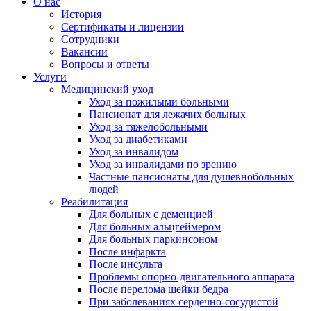
О нас
История
Сертификаты и лицензии
Сотрудники
Вакансии
Вопросы и ответы
Услуги
Медицинский уход
Уход за пожилыми больными
Пансионат для лежачих больных
Уход за тяжелобольными
Уход за диабетиками
Уход за инвалидом
Уход за инвалидами по зрению
Частные пансионаты для душевнобольных
людей
Реабилитация
Для больных с деменцией
Для больных альцгеймером
Для больных паркинсоном
После инфаркта
После инсульта
Проблемы опорно-двигательного аппарата
После перелома шейки бедра
При заболеваниях сердечно-сосудистой